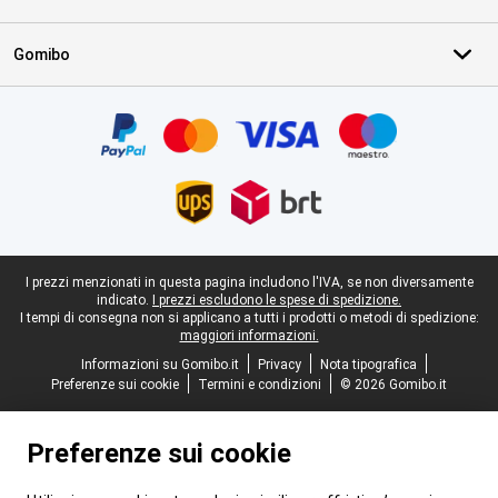
Gomibo
Certificati, metodi di pagamento, partner del servizio di consegna
Piè di pagina legale
I prezzi menzionati in questa pagina includono l'IVA, se non diversamente
indicato.
I prezzi escludono le spese di spedizione.
I tempi di consegna non si applicano a tutti i prodotti o metodi di spedizione:
maggiori informazioni.
Informazioni su Gomibo.it
Privacy
Nota tipografica
Preferenze sui cookie
Termini e condizioni
© 2026 Gomibo.it
Preferenze sui cookie