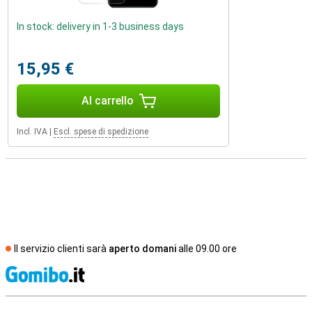
In stock: delivery in 1-3 business days
15,95 €
Al carrello
Incl. IVA
|
Escl. spese di spedizione
Il servizio clienti sarà
aperto domani
alle 09.00 ore
S