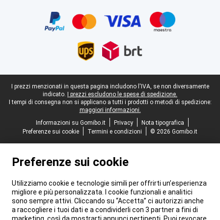
Certificati, metodi di pagamento, partner del servizio di consegna
Piè di pagina legale
I prezzi menzionati in questa pagina includono l'IVA, se non diversamente
indicato.
I prezzi escludono le spese di spedizione.
I tempi di consegna non si applicano a tutti i prodotti o metodi di spedizione:
maggiori informazioni.
Informazioni su Gomibo.it
Privacy
Nota tipografica
Preferenze sui cookie
Termini e condizioni
© 2026 Gomibo.it
Preferenze sui cookie
Utilizziamo cookie e tecnologie simili per offrirti un’esperienza
migliore e più personalizzata. I cookie funzionali e analitici
sono sempre attivi. Cliccando su “Accetta” ci autorizzi anche
a raccogliere i tuoi dati e a condividerli con 3 partner a fini di
marketing, così da mostrarti annunci pertinenti. Puoi revocare