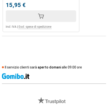
15,95 €
Incl. IVA
|
Escl. spese di spedizione
Il servizio clienti sarà
aperto domani
alle 09.00 ore
S
Recensioni esterne del negozio