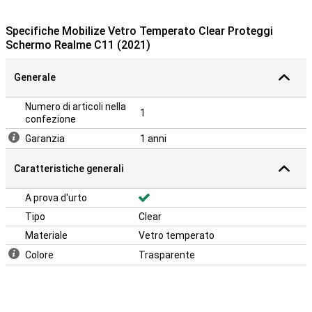
**Alcuni display sono leggermente arrotondati ai lati. Questo
significa che una protezione per lo schermo non si adatta fino al
Specifiche Mobilize Vetro Temperato Clear Proteggi
bordo, ma solo alla parte che è piatta. Può quindi succedere che
Schermo Realme C11 (2021)
una protezione per lo schermo sia leggermente più piccola dello
schermo. Per consigli utili controlla il video qui sotto.
Generale
Numero di articoli nella
1
confezione
Garanzia
1 anni
Caratteristiche generali
A prova d'urto
Tipo
Clear
Materiale
Vetro temperato
Colore
Trasparente