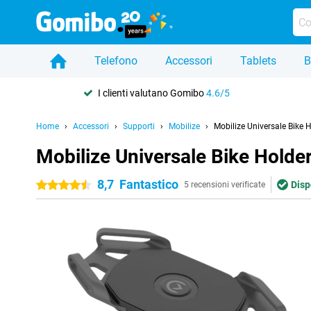
Telefono
Accessori
Tablets
B
I clienti valutano Gomibo
4.6/5
Home
Accessori
Supporti
Mobilize
Mobilize Universale Bike 
Mobilize Universale Bike Holde
8,7
Fantastico
Disp
4.5 stelle
5 recensioni verificate