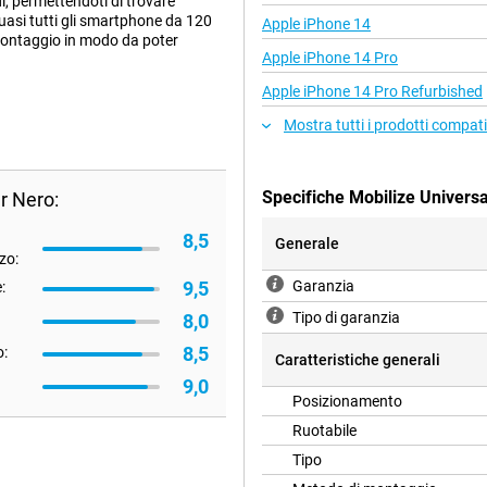
i, permettendoti di trovare
 quasi tutti gli smartphone da 120
Apple iPhone 14
 montaggio in modo da poter
Apple iPhone 14 Pro
Apple iPhone 14 Pro Refurbished
Mostra tutti i prodotti compati
Specifiche Mobilize Univers
r Nero:
8,5
Generale
zo:
9,5
Garanzia
:
Tipo di garanzia
8,0
8,5
o:
Caratteristiche generali
9,0
Posizionamento
Ruotabile
Tipo