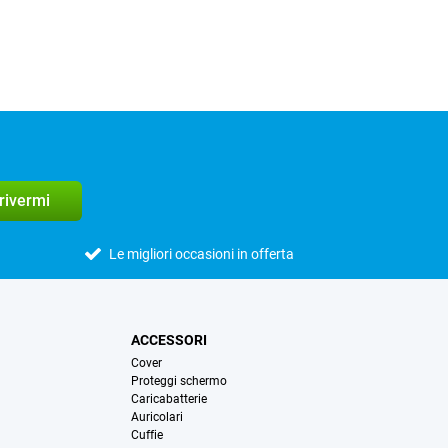
crivermi
Le migliori occasioni in offerta
ACCESSORI
Cover
Proteggi schermo
Caricabatterie
Auricolari
Cuffie