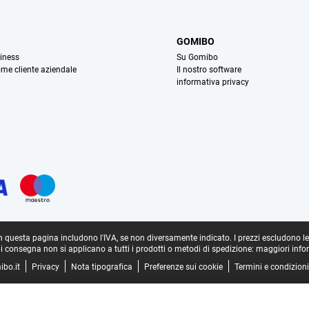
S
GOMIBO
iness
Su Gomibo
ome cliente aziendale
Il nostro software
informativa privacy
in questa pagina includono l'IVA, se non diversamente indicato.
I prezzi escludono l
di consegna non si applicano a tutti i prodotti o metodi di spedizione:
maggiori info
ibo.it
Privacy
Nota tipografica
Preferenze sui cookie
Termini e condizioni