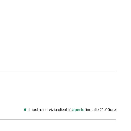
Il nostro servizio clienti è
aperto
fino alle 21.00ore
Social media