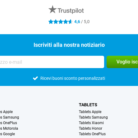
4,6
/ 5,0
4.6 stelle
Iscriviti alla nostra notiziario
Voglio is
Ricevi buoni sconto personalizzati
TABLETS
s Apple
Tablets Apple
es Samsung
Tablets Samsung
s OnePlus
Tablets Xiaomi
s Motorola
Tablets Honor
s Google
Tablets OnePlus