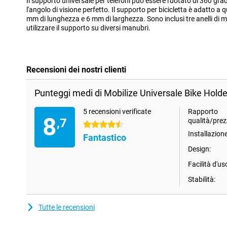
Il supporto universale per telefoni può essere ruotato di 360 grad
l'angolo di visione perfetto. Il supporto per bicicletta è adatto a
mm di lunghezza e 6 mm di larghezza. Sono inclusi tre anelli di
utilizzare il supporto su diversi manubri.
Recensioni dei nostri clienti
Punteggi medi di Mobilize Universale Bike Holde
5 recensioni verificate
Rapporto
8
,7
qualità/prez
4.5 stelle
Installazione
Fantastico
Design:
Facilità d'us
Stabilità:
Tutte le recensioni