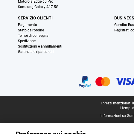
Motorola Edge 60 Pro
Samsung Galaxy A17 5G
SERVIZIO CLIENTI
BUSINES
Pagamento
Gomibo Bus
Stato dell'ordine
Registrati c
Tempi di consegna
Spedizione
Sostituzioni e annullamenti
Garanzia e riparazioni
Certificati, metodi di pagamento, partner del servizio di consegna
Piè di pagina legale
I prezzi menzionati 
I tempi 
Informazioni su Gom