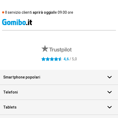
Il servizio clienti
aprirà oggi
alle 09.00 ore
S
Recensioni esterne del negozio
4,6
/ 5,0
4.6 stelle
Smartphone popolari
Telefoni
Tablets