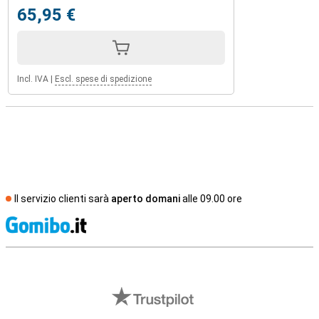
65,95 €
Incl. IVA
|
Escl. spese di spedizione
Il servizio clienti sarà
aperto domani
alle 09.00 ore
S
Recensioni esterne del negozio