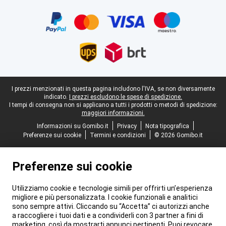
Certificati, metodi di pagamento, partner del servizio di consegna
Piè di pagina legale
I prezzi menzionati in questa pagina includono l'IVA, se non diversamente
indicato.
I prezzi escludono le spese di spedizione.
I tempi di consegna non si applicano a tutti i prodotti o metodi di spedizione:
maggiori informazioni.
Informazioni su Gomibo.it
Privacy
Nota tipografica
Preferenze sui cookie
Termini e condizioni
© 2026 Gomibo.it
Preferenze sui cookie
Utilizziamo cookie e tecnologie simili per offrirti un’esperienza
migliore e più personalizzata. I cookie funzionali e analitici
sono sempre attivi. Cliccando su “Accetta” ci autorizzi anche
a raccogliere i tuoi dati e a condividerli con 3 partner a fini di
marketing, così da mostrarti annunci pertinenti. Puoi revocare