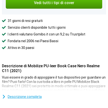
Vedi tutti i tipi di cover
31 giorni di resi gratuiti
Servizio clienti disponibile tutti i giorni
I clienti valutano Gomibo.it con un 9,2 su Trustpilot
Fondata nel 2006 nei Paesi Bassi
Attivo in 30 paesi
Descrizione di Mobilize PU-leer Book Case Nero Realme
C11 (2021)
Vuoi essere in grado di appoggiare il tuo dispositivo per guardare un
film? Puoi farlo! Con la custodia a libro in pelle PU Mobilize Black
Realme C11 (2021) sei protetto in modo ottimale e puoi appoggiare
il tuo telefono con il supporto per goderti i tuoi film sul tuo cellulare
o tablet! Dopo che hai il tuo perfetto nuovo smartphone, vuoi usarlo
Descrizione completa
il più a lungo possibile. Non vuoi che si rompa o si graffi. Scegli
questa custodia e mantieni il tuo nuovo telefono bello il più a lungo
possibile!