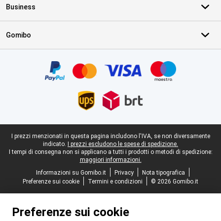
Business
Gomibo
Certificati, metodi di pagamento, partner del servizio di consegna
Piè di pagina legale
I prezzi menzionati in questa pagina includono l'IVA, se non diversamente
indicato.
I prezzi escludono le spese di spedizione.
I tempi di consegna non si applicano a tutti i prodotti o metodi di spedizione:
maggiori informazioni.
Informazioni su Gomibo.it
Privacy
Nota tipografica
Preferenze sui cookie
Termini e condizioni
© 2026 Gomibo.it
Preferenze sui cookie