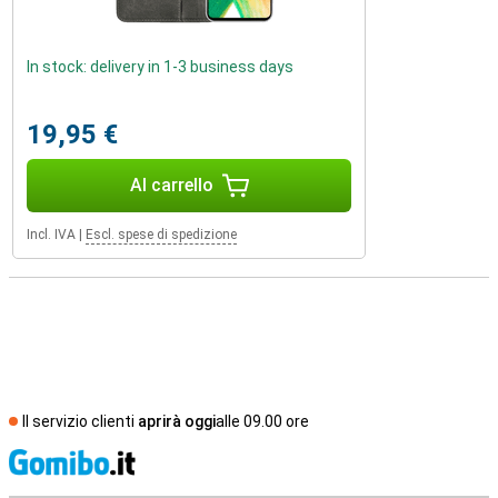
In stock: delivery in 1-3 business days
19,95 €
Al carrello
Incl. IVA
|
Escl. spese di spedizione
Il servizio clienti
aprirà oggi
alle 09.00 ore
S