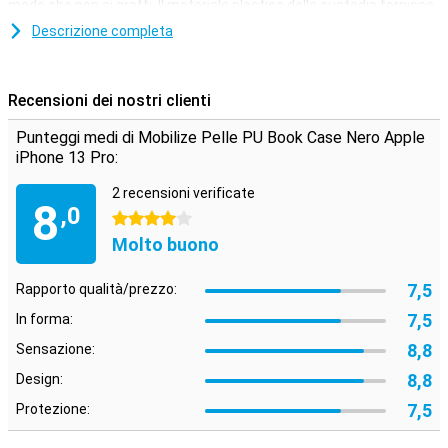
modo che non si graffi. Il materiale plastico della custodia fornisce
uno strato di protezione extra forte quando fai cadere
Descrizione completa
inaspettatamente il tuo dispositivo.
Offri al tuo telefono non solo la protezione ottimale contro lo
sporco e i graffi. Lascialo brillare con questa custodia nera!
Recensioni dei nostri clienti
Preferisci uscire come un minimalista? Allora scegli una custodia
per smartphone che ti permette di portare con te carte e appunti.
Punteggi medi di Mobilize Pelle PU Book Case Nero Apple
In questo modo hai tutto a portata di mano e sei comunque
iPhone 13 Pro:
protetto in modo ottimale.
2 recensioni verificate
8
,0
4 stelle
Molto buono
7,5
Rapporto qualità/prezzo:
7,5
In forma:
8,8
Sensazione:
8,8
Design:
7,5
Protezione: