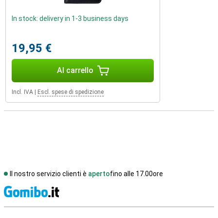
In stock: delivery in 1-3 business days
19,95 €
Al carrello
Incl. IVA
|
Escl. spese di spedizione
Il nostro servizio clienti è
aperto
fino alle 17.00ore
S