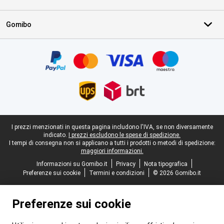
Gomibo
Certificati, metodi di pagamento, partner del servizio di consegna
Piè di pagina legale
I prezzi menzionati in questa pagina includono l'IVA, se non diversamente
indicato.
I prezzi escludono le spese di spedizione.
I tempi di consegna non si applicano a tutti i prodotti o metodi di spedizione:
maggiori informazioni.
Informazioni su Gomibo.it
Privacy
Nota tipografica
Preferenze sui cookie
Termini e condizioni
© 2026 Gomibo.it
Preferenze sui cookie