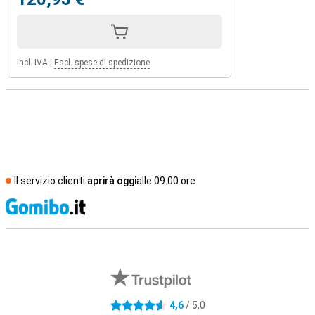
Incl. IVA
|
Escl. spese di spedizione
Il servizio clienti
aprirà oggi
alle 09.00 ore
S
Recensioni esterne del negozio
4,6
/ 5,0
4.6 stelle