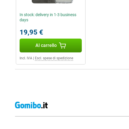
In stock: delivery in 1-3 business
days
19,95 €
Al carrello
Incl. IVA
|
Escl. spese di spedizione
Recensioni esterne del negozio