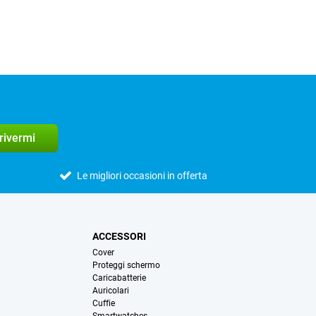
crivermi
Le migliori occasioni in offerta
ACCESSORI
Cover
Proteggi schermo
Caricabatterie
Auricolari
Cuffie