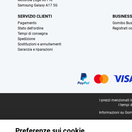
Motorola Edge 60 Pro
Samsung Galaxy A17 5G
SERVIZIO CLIENTI
BUSINES
Pagamento
Gomibo Bus
Stato dell'ordine
Registrati c
Tempi di consegna
Spedizione
Sostituzioni e annullamenti
Garanzia e riparazioni
Certificati, metodi di pagamento, partner del servizio di consegna
Piè di pagina legale
I prezzi menzionati 
I tempi 
Informazioni su Gom
Preferenze sui cookie