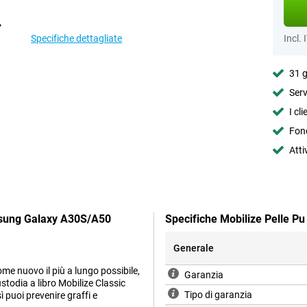
Specifiche dettagliate
Incl. 
31 g
Serv
I cl
Fond
Atti
msung Galaxy A30S/A50
Specifiche Mobilize Pelle 
Generale
me nuovo il più a lungo possibile,
Garanzia
stodia a libro Mobilize Classic
Tipo di garanzia
sì puoi prevenire graffi e