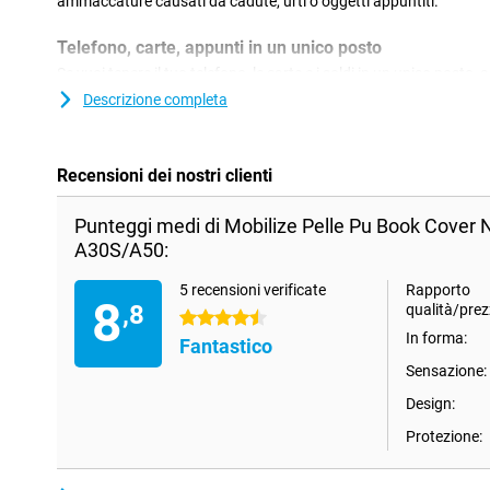
ammaccature causati da cadute, urti o oggetti appuntiti.
Telefono, carte, appunti in un unico posto
Se vuoi tenere il tuo telefono, le carte e i soldi in un unico posto,
Samsung Galaxy A30s/A50 è perfetta. La libreria ha una custodia
Descrizione completa
dispositivo, ma anche spazio per carte e note. Questa cover in e
grazie ad un magnete incorporato nella patta.
Recensioni dei nostri clienti
Punteggi medi di Mobilize Pelle Pu Book Cover
A30S/A50:
5 recensioni verificate
Rapporto
8
,8
qualità/prez
4.5 stelle
In forma:
Fantastico
Sensazione:
Design:
Protezione: