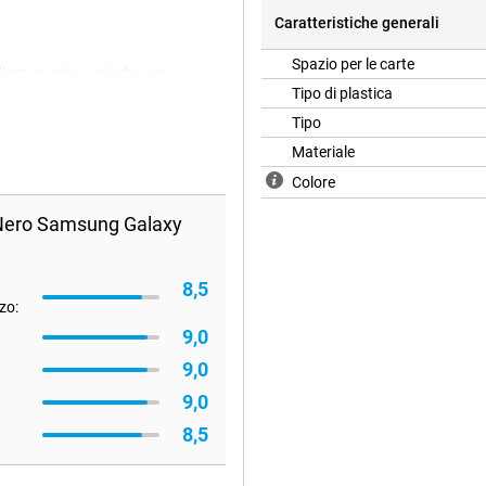
Caratteristiche generali
Spazio per le carte
 allora questa custodia per
 interna morbida per il tuo
Tipo di plastica
legante ecopelle rimane chiusa
Tipo
Materiale
Colore
 Nero Samsung Galaxy
8,5
zo:
9,0
9,0
9,0
8,5