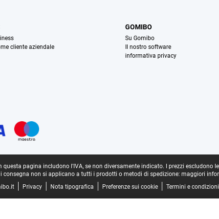
S
GOMIBO
iness
Su Gomibo
ome cliente aziendale
Il nostro software
informativa privacy
in questa pagina includono l'IVA, se non diversamente indicato.
I prezzi escludono l
di consegna non si applicano a tutti i prodotti o metodi di spedizione:
maggiori info
ibo.it
Privacy
Nota tipografica
Preferenze sui cookie
Termini e condizioni