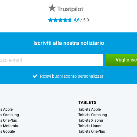
4,6
/ 5,0
4.6 stelle
Iscriviti alla nostra notiziario
Voglio is
Ricevi buoni sconto personalizzati
TABLETS
s Apple
Tablets Apple
es Samsung
Tablets Samsung
s OnePlus
Tablets Xiaomi
s Motorola
Tablets Honor
s Google
Tablets OnePlus