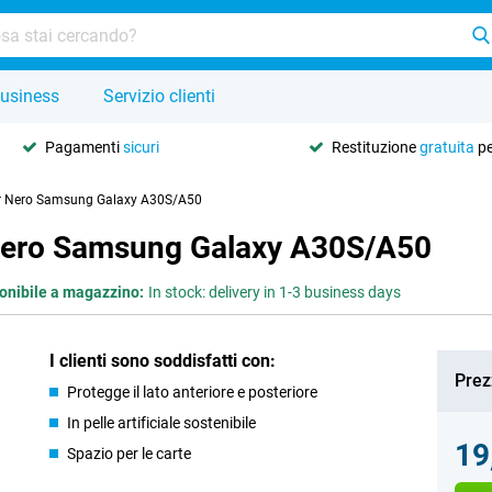
usiness
Servizio clienti
Pagamenti
sicuri
Restituzione
gratuita
pe
er Nero Samsung Galaxy A30S/A50
 Nero Samsung Galaxy A30S/A50
onibile a magazzino:
In stock: delivery in 1-3 business days
I clienti sono soddisfatti con:
Prez
Protegge il lato anteriore e posteriore
In pelle artificiale sostenibile
19
Spazio per le carte