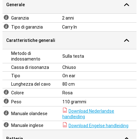
Generale
Garanzia
2 anni
Tipo di garanzia
Carry In
Caratteristiche generali
Metodo di
Sulla testa
indossamento
Cassa di risonanza
Chiuso
Tipo
On ear
Lunghezza del cavo
80 cm
Colore
Rosa
Peso
110 grammi
Download Nederlandse
Manuale olandese
handleiding
Manuale inglese
Download Engelse handleiding
Batteria