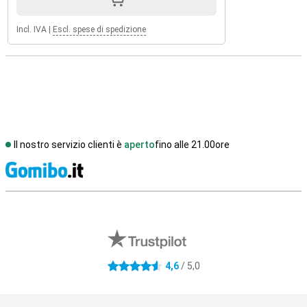
Incl. IVA
|
Escl. spese di spedizione
Il nostro servizio clienti è
aperto
fino alle 21.00ore
S
Recensioni esterne del negozio
4,6
/ 5,0
4.6 stelle