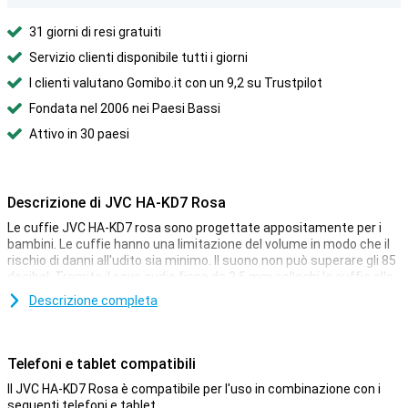
31 giorni di resi gratuiti
Servizio clienti disponibile tutti i giorni
I clienti valutano Gomibo.it con un 9,2 su Trustpilot
Fondata nel 2006 nei Paesi Bassi
Attivo in 30 paesi
Descrizione di JVC HA-KD7 Rosa
Le cuffie JVC HA-KD7 rosa sono progettate appositamente per i
bambini. Le cuffie hanno una limitazione del volume in modo che il
rischio di danni all'udito sia minimo. Il suono non può superare gli 85
decibel. Tramite il cavo audio fisso da 3,5 mm colleghi le cuffie alla
porta o all'adattatore da 3,5 mm del tuo telefono o tablet.
Descrizione completa
La facilità con cui colleghi le JVC HA-KD7 Pink al tuo dispositivo e il
volume limitato rendono queste cuffie ideali per i tuoi bambini. In
questo modo, possono ascoltare musica e guardare video in
Telefoni e tablet compatibili
viaggio o a casa, senza che tu sia disturbato dal suono. Il tuo
bambino può decorare i padiglioni con gli adesivi in dotazione.
Il JVC HA-KD7 Rosa è compatibile per l'uso in combinazione con i
seguenti telefoni e tablet.