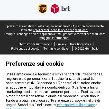
Piè di pagina legale
I prezzi menzionati in questa pagina includono l'IVA, se non diversamente
indicato.
I prezzi escludono le spese di spedizione.
I tempi di consegna non si applicano a tutti i prodotti o metodi di spedizione:
maggiori informazioni.
Informazioni su Gomibo.it
Privacy
Nota tipografica
Preferenze sui cookie
Termini e condizioni
© 2026 Gomibo.it
Preferenze sui cookie
Utilizziamo cookie e tecnologie simili per offrirti un’esperienza
migliore e più personalizzata. I cookie funzionali e analitici
sono sempre attivi. Cliccando su “Accetta” ci autorizzi anche
a raccogliere i tuoi dati e a condividerli con 3 partner a fini di
marketing, così da mostrarti annunci pertinenti. Puoi revocare
o modificare il consenso in qualsiasi momento. Scorri fino in
fondo alla pagina e clicca su ‘Preferenze sui cookie’ nel piè di
pagina. Scopri di più nella nostra
informativa sulla privacy
e