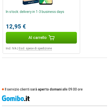
In stock: delivery in 1-3 business days
12,95 €
Al carrello
Incl. IVA
|
Escl. spese di spedizione
Il servizio clienti sarà
aperto domani
alle 09.00 ore
S