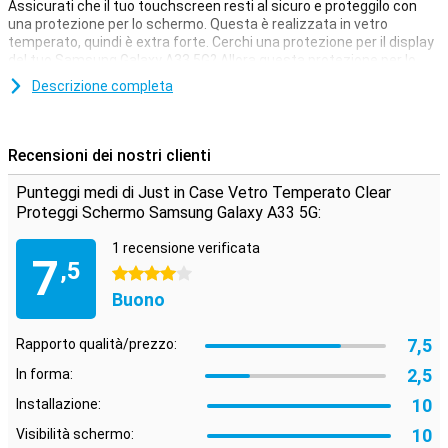
Assicurati che il tuo touchscreen resti al sicuro e proteggilo con
una protezione per lo schermo. Questa è realizzata in vetro
temperato, quindi è extra forte. Cerchi una protezione per il display
del tuo Samsung Galaxy A33 5G? Allora questa protezione per lo
schermo trasparente è una buona opzione. Lo strato protettivo
Descrizione completa
non è d'intralcio e offre protezione contro lo sporco, la polvere e gli
oggetti taglienti. In questo modo si evita che lo schermo si graffi.
Recensioni dei nostri clienti
Punteggi medi di Just in Case Vetro Temperato Clear
Proteggi Schermo Samsung Galaxy A33 5G:
1 recensione verificata
7
,5
4 stelle
Buono
7,5
Rapporto qualità/prezzo:
2,5
In forma:
10
Installazione:
10
Visibilità schermo: