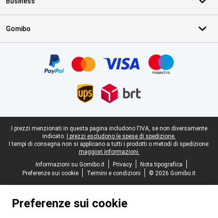
Business
Gomibo
Certificati, metodi di pagamento, partner del servizio di consegna
Piè di pagina legale
I prezzi menzionati in questa pagina includono l'IVA, se non diversamente
indicato.
I prezzi escludono le spese di spedizione.
I tempi di consegna non si applicano a tutti i prodotti o metodi di spedizione:
maggiori informazioni.
Informazioni su Gomibo.it
Privacy
Nota tipografica
Preferenze sui cookie
Termini e condizioni
© 2026 Gomibo.it
Preferenze sui cookie