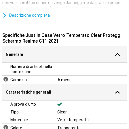
non vuoi che il tuo schermo venga danneggiato da graffi o crepe.
Fortunatamente, puoi proteggere il tuo schermo con una
protezione per lo schermo.
Descrizione completa
Una protezione per lo schermo trasparente è l'ideale se vuoi
proteggere il tuo telefono senza esserne infastidito. Poiché è
trasparente, sembra che non ci sia.
Specifiche Just in Case Vetro Temperato Clear Proteggi
Schermo Realme C11 2021
Generale
Numero di articoli nella
1
confezione
Garanzia
6 mesi
Caratteristiche generali
A prova d'urto
Tipo
Clear
Materiale
Vetro temperato
Colore
Trasparente