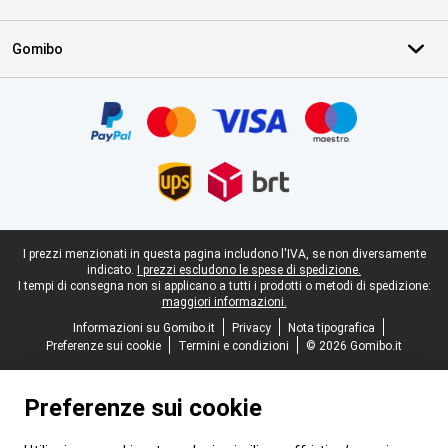
Gomibo
Certificati, metodi di pagamento, partner del servizio di consegna
Piè di pagina legale
I prezzi menzionati in questa pagina includono l'IVA, se non diversamente
indicato.
I prezzi escludono le spese di spedizione.
I tempi di consegna non si applicano a tutti i prodotti o metodi di spedizione:
maggiori informazioni.
Informazioni su Gomibo.it
Privacy
Nota tipografica
Preferenze sui cookie
Termini e condizioni
© 2026 Gomibo.it
Preferenze sui cookie