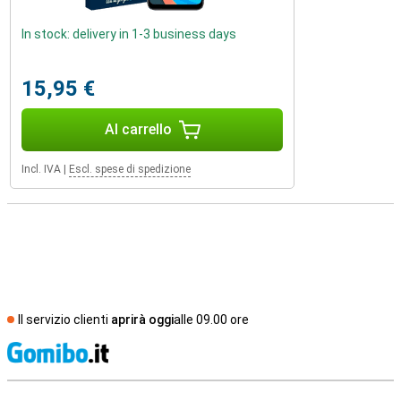
In stock: delivery in 1-3 business days
15,95 €
Al carrello
Incl. IVA
|
Escl. spese di spedizione
Il servizio clienti
aprirà oggi
alle 09.00 ore
S