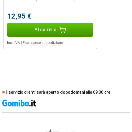
12,95 €
Al carrello
Incl. IVA
|
Escl. spese di spedizione
Il servizio clienti sarà
aperto dopodomani
alle 09.00 ore
S
Recensioni esterne del negozio