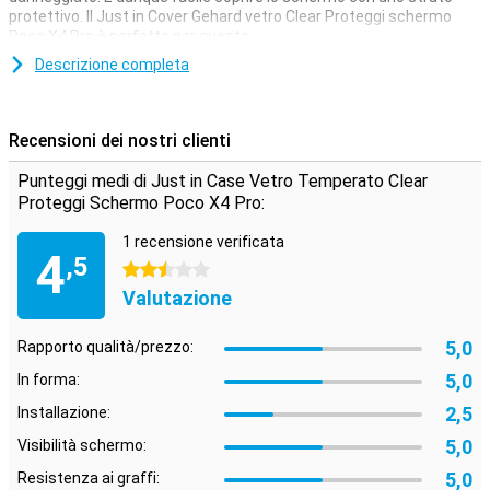
protettivo. Il Just in Cover Gehard vetro Clear Proteggi schermo
Poco X4 Pro è perfetto per questo.
Descrizione completa
Recensioni dei nostri clienti
Punteggi medi di Just in Case Vetro Temperato Clear
Proteggi Schermo Poco X4 Pro:
1 recensione verificata
4
,5
2.5 stelle
Valutazione
5,0
Rapporto qualità/prezzo:
5,0
In forma:
2,5
Installazione:
5,0
Visibilità schermo:
5,0
Resistenza ai graffi: