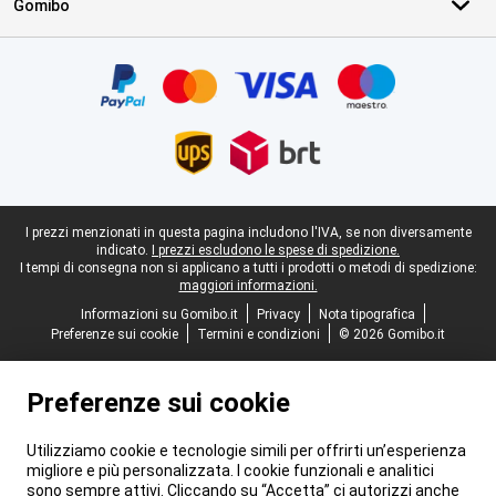
Gomibo
Certificati, metodi di pagamento, partner del servizio di consegna
Piè di pagina legale
I prezzi menzionati in questa pagina includono l'IVA, se non diversamente
indicato.
I prezzi escludono le spese di spedizione.
I tempi di consegna non si applicano a tutti i prodotti o metodi di spedizione:
maggiori informazioni.
Informazioni su Gomibo.it
Privacy
Nota tipografica
Preferenze sui cookie
Termini e condizioni
© 2026 Gomibo.it
Preferenze sui cookie
Utilizziamo cookie e tecnologie simili per offrirti un’esperienza
migliore e più personalizzata. I cookie funzionali e analitici
sono sempre attivi. Cliccando su “Accetta” ci autorizzi anche