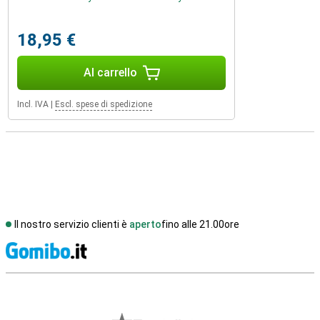
18,95 €
Al carrello
Incl. IVA
|
Escl. spese di spedizione
Il nostro servizio clienti è
aperto
fino alle 21.00ore
S
Recensioni esterne del negozio