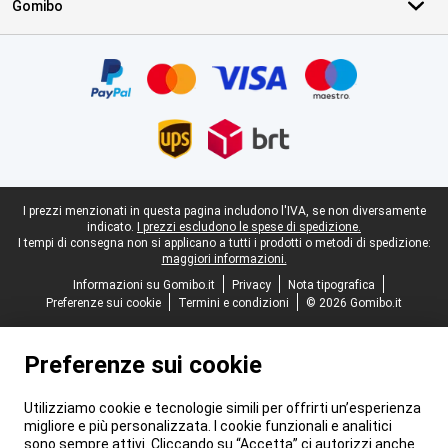
Gomibo
Certificati, metodi di pagamento, partner del servizio di consegna
Piè di pagina legale
I prezzi menzionati in questa pagina includono l'IVA, se non diversamente
indicato.
I prezzi escludono le spese di spedizione.
I tempi di consegna non si applicano a tutti i prodotti o metodi di spedizione:
maggiori informazioni.
Informazioni su Gomibo.it
Privacy
Nota tipografica
Preferenze sui cookie
Termini e condizioni
© 2026 Gomibo.it
Preferenze sui cookie
Utilizziamo cookie e tecnologie simili per offrirti un’esperienza
migliore e più personalizzata. I cookie funzionali e analitici
sono sempre attivi. Cliccando su “Accetta” ci autorizzi anche