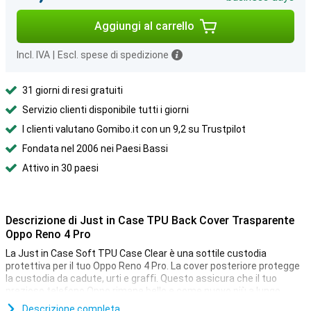
Aggiungi al carrello
Incl. IVA
|
Escl. spese di spedizione
31 giorni di resi gratuiti
Servizio clienti disponibile tutti i giorni
I clienti valutano Gomibo.it con un 9,2 su Trustpilot
Fondata nel 2006 nei Paesi Bassi
Attivo in 30 paesi
Descrizione di Just in Case TPU Back Cover Trasparente
Oppo Reno 4 Pro
La Just in Case Soft TPU Case Clear è una sottile custodia
protettiva per il tuo Oppo Reno 4 Pro. La cover posteriore protegge
la custodia da cadute, urti e graffi. Questo assicura che il tuo
prezioso telefono Oppo rimane bello e come nuovo più a lungo.
Questa custodia per Oppo Reno 4 Pro è realizzata in TPU flessibile
Descrizione completa