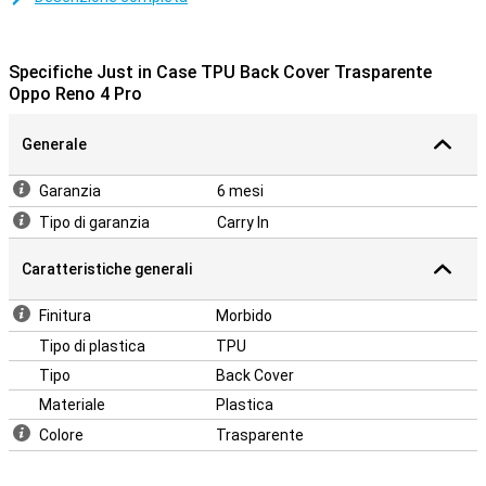
e trasparente. La custodia morbida si adatta perfettamente al tuo
dispositivo. Inoltre, ci sono ritagli per le telecamere, gli altoparlanti e
le porte. Con questa custodia trasparente, il design del tuo
Specifiche Just in Case TPU Back Cover Trasparente
telefono rimane visibile!
Oppo Reno 4 Pro
Generale
Garanzia
6 mesi
Tipo di garanzia
Carry In
Caratteristiche generali
Finitura
Morbido
Tipo di plastica
TPU
Tipo
Back Cover
Materiale
Plastica
Colore
Trasparente