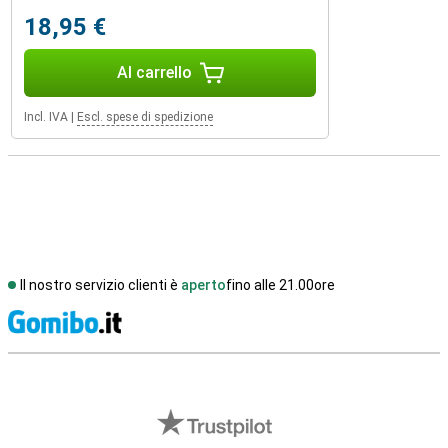
18,95 €
Al carrello
Incl. IVA
|
Escl. spese di spedizione
Il nostro servizio clienti è
aperto
fino alle 21.00ore
S
Recensioni esterne del negozio