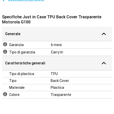
protezione contro le cadute e le ammaccature. Così hai meno di cui
preoccuparti quando si verifica una caduta o un impatto. Questo
materiale è anche molto flessibile, puoi facilmente incastrare la
Specifiche Just in Case TPU Back Cover Trasparente
custodia intorno al tuo Moto G100!
Motorola G100
Generale
Garanzia
6 mesi
Tipo di garanzia
Carry In
Caratteristiche generali
Tipo di plastica
TPU
Tipo
Back Cover
Materiale
Plastica
Colore
Trasparente