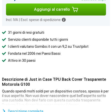
Aggiungi al carrello
Incl. IVA
|
Escl. spese di spedizione
31 giorni di resi gratuiti
Servizio clienti disponibile tutti i giorni
I clienti valutano Gomibo.it con un 9,2 su Trustpilot
Fondata nel 2006 nei Paesi Bassi
Attivo in 30 paesi
Descrizione di Just in Case TPU Back Cover Trasparente
Motorola G100
Quando spendi molti soldi per un dispositivo costoso, spesso è per
il suo aspetto. Non vuoi dover nascondere quel bell'aspetto sotto
una custodia. Non devi farlo con questa custodia trasparente.
Proteggi il tuo dispositivo senza coprire il design.
Il TPU è una plastica che garantisce al tuo telefono la massima
Descrizione completa