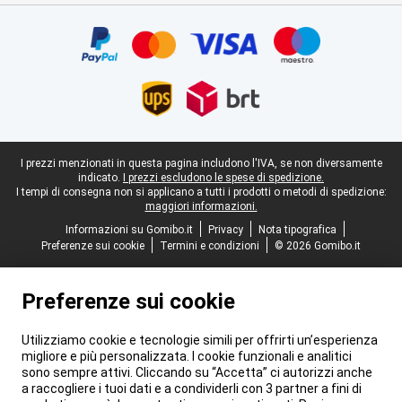
Certificati, metodi di pagamento, partner del servizio di consegna
Piè di pagina legale
I prezzi menzionati in questa pagina includono l'IVA, se non diversamente
indicato.
I prezzi escludono le spese di spedizione.
I tempi di consegna non si applicano a tutti i prodotti o metodi di spedizione:
maggiori informazioni.
Informazioni su Gomibo.it
Privacy
Nota tipografica
Preferenze sui cookie
Termini e condizioni
© 2026 Gomibo.it
Preferenze sui cookie
Utilizziamo cookie e tecnologie simili per offrirti un’esperienza
migliore e più personalizzata. I cookie funzionali e analitici
sono sempre attivi. Cliccando su “Accetta” ci autorizzi anche
a raccogliere i tuoi dati e a condividerli con 3 partner a fini di