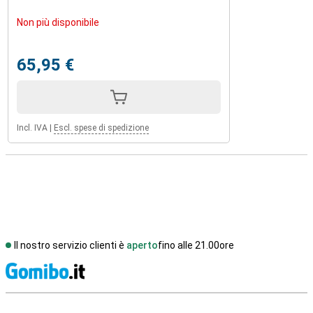
Non più disponibile
65,95 €
Incl. IVA
|
Escl. spese di spedizione
Il nostro servizio clienti è
aperto
fino alle 21.00ore
S