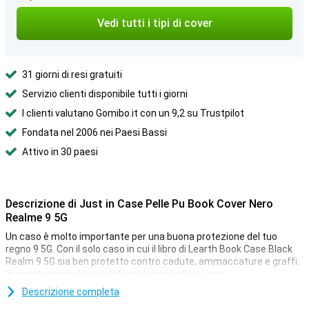
Vedi tutti i tipi di cover
31 giorni di resi gratuiti
Servizio clienti disponibile tutti i giorni
I clienti valutano Gomibo.it con un 9,2 su Trustpilot
Fondata nel 2006 nei Paesi Bassi
Attivo in 30 paesi
Descrizione di Just in Case Pelle Pu Book Cover Nero
Realme 9 5G
Un caso è molto importante per una buona protezione del tuo
regno 9 5G. Con il solo caso in cui il libro di Learth Book Case Black
Realm 9 5G sia ben protetto contro cadute, ammaccature e graffi.
In questo modo il tuo telefono durerà bello e lungo.
In questo caso non c'è solo spazio per il tuo smartphone, ma anche
Descrizione completa
per le bollette e alcune carte. Ci sono diverse scatole in cui puoi