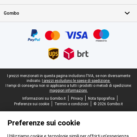
Gomibo
Certificati, metodi di pagamento, partner del servizio di consegna
Piè di pagina legale
I prezzi menzionati in questa pagina includono l'IVA, se non diversamente
indicato.
I prezzi escludono le spese di spedizione.
I tempi di consegna non si applicano a tutti i prodotti o metodi di spedizione:
maggiori informazioni.
Informazioni su Gomibo.it
Privacy
Nota tipografica
Preferenze sui cookie
Termini e condizioni
© 2026 Gomibo.it
Preferenze sui cookie
Utilizziamo cookie e tecnologie simili per offrirti un’esperienza