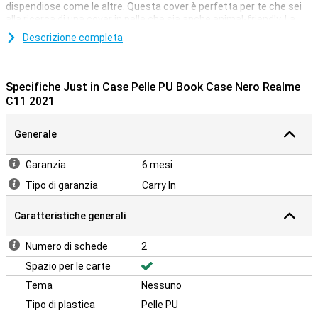
dispendiose come le altre. Questa cover è perfetta per te che sei
alla ricerca di una cover in pelle che sia anche animal-friendly. La
cover è realizzata in pelle sintetica,dunque, non utilizza alcun
Descrizione completa
materiale di origine animale.
Dopo aver ricevuto il tuo nuovo e perfetto smartphone,
naturalmente desideri che duri il più a lungo possibile. Non vuoi che
Specifiche Just in Case Pelle PU Book Case Nero Realme
si spacchi o si graffi. Scegli questa cover e mantieni il tuo nuovo
C11 2021
telefono bello il più a lungo possibile!
Generale
Garanzia
6 mesi
Tipo di garanzia
Carry In
Caratteristiche generali
Numero di schede
2
Spazio per le carte
Tema
Nessuno
Tipo di plastica
Pelle PU