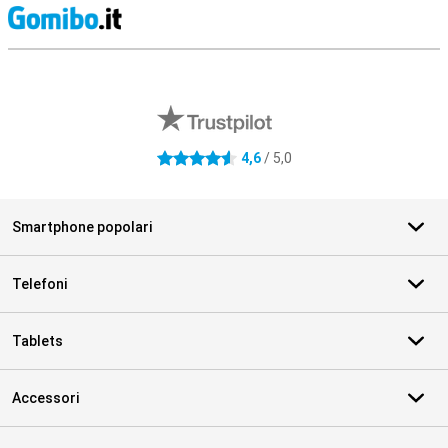
S
Recensioni esterne del negozio
4,6
/ 5,0
4.6 stelle
Smartphone popolari
Telefoni
Tablets
Accessori