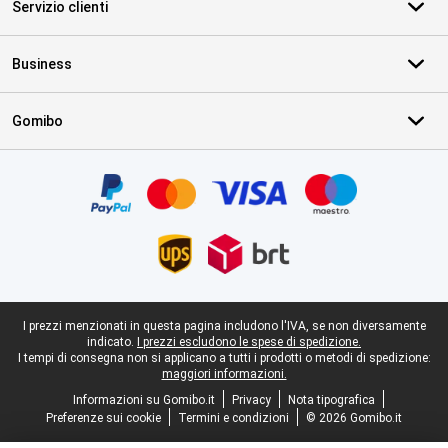
Servizio clienti
Business
Gomibo
Certificati, metodi di pagamento, partner del servizio di consegna
Piè di pagina legale
I prezzi menzionati in questa pagina includono l'IVA, se non diversamente
indicato.
I prezzi escludono le spese di spedizione.
I tempi di consegna non si applicano a tutti i prodotti o metodi di spedizione:
maggiori informazioni.
Informazioni su Gomibo.it
Privacy
Nota tipografica
Preferenze sui cookie
Termini e condizioni
© 2026 Gomibo.it