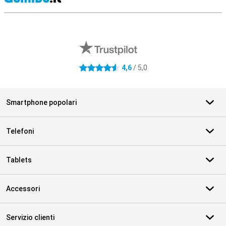
S
Recensioni esterne del negozio
4,6
/ 5,0
4.6 stelle
Smartphone popolari
Telefoni
Tablets
Accessori
Servizio clienti