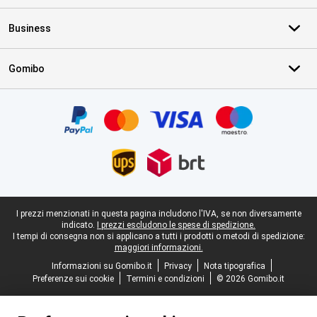
Business
Gomibo
Certificati, metodi di pagamento, partner del servizio di consegna
Piè di pagina legale
I prezzi menzionati in questa pagina includono l'IVA, se non diversamente
indicato.
I prezzi escludono le spese di spedizione.
I tempi di consegna non si applicano a tutti i prodotti o metodi di spedizione:
maggiori informazioni.
Informazioni su Gomibo.it
Privacy
Nota tipografica
Preferenze sui cookie
Termini e condizioni
© 2026 Gomibo.it