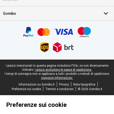
Gomibo
Certificati, metodi di pagamento, partner del servizio di consegna
Piè di pagina legale
I prezzi menzionati in questa pagina includono l'IVA, se non diversamente
indicato.
I prezzi escludono le spese di spedizione.
I tempi di consegna non si applicano a tutti i prodotti o metodi di spedizione:
maggiori informazioni.
Informazioni su Gomibo.it
Privacy
Nota tipografica
Preferenze sui cookie
Termini e condizioni
© 2026 Gomibo.it
Preferenze sui cookie