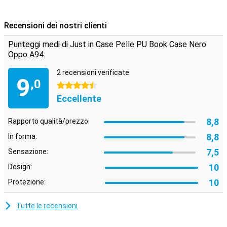
tenerlo il più a lungo possibile. Quindi non vuoi che si rompa o si
graffi. Scegli questa custodia a libro per evitare ciò e mantenere il
Recensioni dei nostri clienti
tuo nuovo acquisto nuovo il più a lungo possibile!
Punteggi medi di Just in Case Pelle PU Book Case Nero
Oppo A94:
2 recensioni verificate
9
,0
4.5 stelle
Eccellente
8,8
Rapporto qualità/prezzo:
8,8
In forma:
7,5
Sensazione:
10
Design:
10
Protezione:
Tutte le recensioni