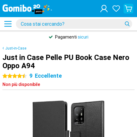
Pagamenti
sicuri
Just-in-Case
Just in Case Pelle PU Book Case Nero
Oppo A94
9
Eccellente
4.5 stelle
Non più disponibile