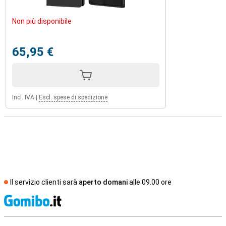
Non più disponibile
65,95 €
Incl. IVA
|
Escl. spese di spedizione
Il servizio clienti sarà
aperto domani
alle 09.00 ore
S