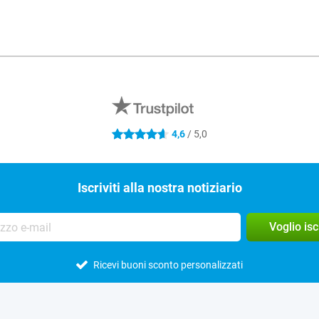
4,6
/ 5,0
4.6 stelle
Iscriviti alla nostra notiziario
Voglio is
Ricevi buoni sconto personalizzati