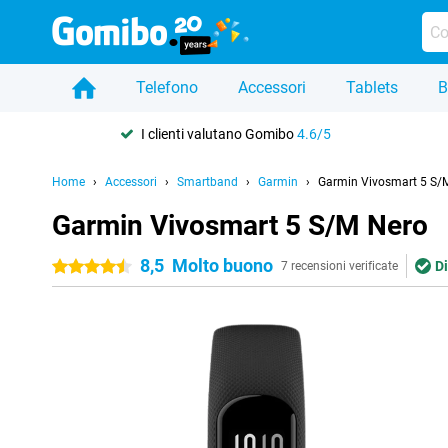
Telefono
Accessori
Tablets
B
I clienti valutano Gomibo
4.6/5
Home
Accessori
Smartband
Garmin
Garmin Vivosmart 5 S/
Garmin Vivosmart 5 S/M Nero
8,5
Molto buono
D
4.5 stelle
7 recensioni verificate