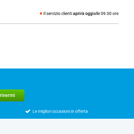
Il servizio clienti
aprirà oggi
alle 09.00 ore
Social media
crivermi
Le migliori occasioni in offerta