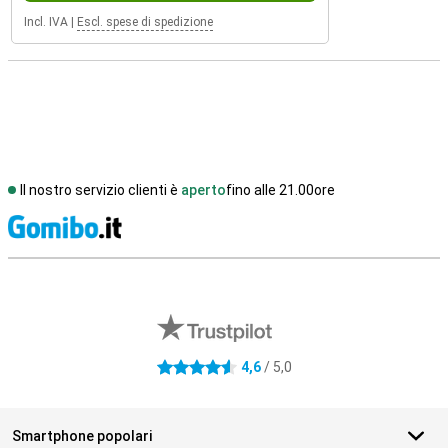
Incl. IVA
|
Escl. spese di spedizione
Il nostro servizio clienti è
aperto
fino alle 21.00ore
S
Recensioni esterne del negozio
4,6
/ 5,0
4.6 stelle
Smartphone popolari