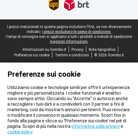
Piè di pagina legale
I prezzi menzionati in questa pagina includono l'IVA, se non diversamente
indicato.
I prezzi escludono le spese di spedizione.
I tempi di consegna non si applicano a tutti i prodotti o metodi di spedizione:
maggiori informazioni.
Informazioni su Gomibo.it
Privacy
Nota tipografica
Preferenze sui cookie
Termini e condizioni
© 2026 Gomibo.it
Preferenze sui cookie
Utilizziamo cookie e tecnologie simili per offrirti un’esperienza
migliore e più personalizzata. I cookie funzionali e analitici
sono sempre attivi. Cliccando su “Accetta” ci autorizzi anche
a raccogliere i tuoi dati e a condividerli con 3 partner a fini di
marketing, così da mostrarti annunci pertinenti. Puoi revocare
o modificare il consenso in qualsiasi momento. Scorri fino in
fondo alla pagina e clicca su ‘Preferenze sui cookie’ nel piè di
pagina. Scopri di più nella nostra
informativa sulla privacy
e
cookie policy
.