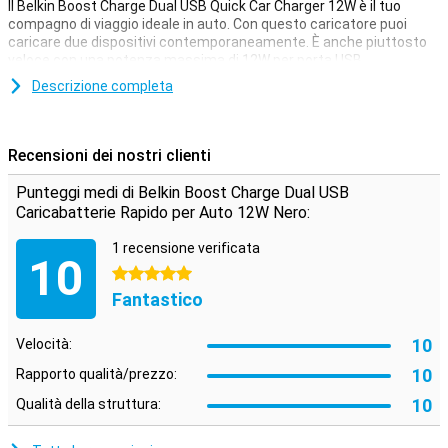
Il Belkin Boost Charge Dual USB Quick Car Charger 12W è il tuo
compagno di viaggio ideale in auto. Con questo caricatore puoi
caricare due dispositivi contemporaneamente. È anche piuttosto
veloce con una potenza massima di 12W per porta USB.
Questo caricatore da auto Belkin ha due porte USB-A alle quali puoi
Descrizione completa
collegare il tuo cavo di ricarica. Così durante il tuo lungo viaggio in
macchina, non dovrai litigare su chi può caricare il proprio telefono
per primo.
Recensioni dei nostri clienti
Punteggi medi di Belkin Boost Charge Dual USB
Caricabatterie Rapido per Auto 12W Nero:
1 recensione verificata
10
5 stelle
Fantastico
10
Velocità:
10
Rapporto qualità/prezzo:
10
Qualità della struttura: